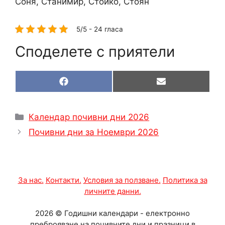
Соня, Станимир, Стойко, Стоян
5/5 - 24 гласа
Споделете с приятели
Share
Share
F
E
on
on
a
m
c
a
e
i
Категории
Календар почивни дни 2026
b
l
o
Почивни дни за Ноември 2026
o
k
За нас.
Контакти.
Условия за ползване.
Политика за
личните данни.
2026 © Годишни календари - електронно
преброяване на почивните дни и празници в