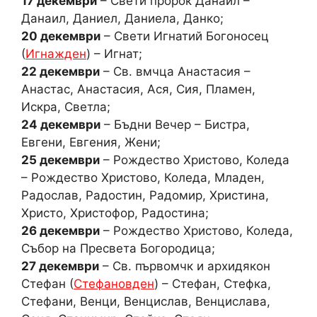
17 декември
– Свети пророк Данаил –
Данаил, Даниел, Даниела, Данко;
20 декември
– Свети Игнатий Богоносец
(
Игнажден
) – Игнат;
22 декември
– Св. вмчца Анастасия –
Анастас, Анастасия, Ася, Сия, Пламен,
Искра, Светла;
24 декември
– Бъдни Вечер – Бистра,
Евгени, Евгения, Жени;
25 декември
– Рождество Христово, Коледа
– Рождество Христово, Коледа, Младен,
Радослав, Радостин, Радомир, Христина,
Христо, Христофор, Радостина;
26 декември
– Рождество Христово, Коледа,
Събор на Пресвета Богородица;
27 декември
– Св. първомчк и архидякон
Стефан (
Стефановден
) – Стефан, Стефка,
Стефани, Венци, Венцислав, Венцислава,