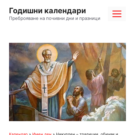
Към
Годишни календари
съдържанието
Ме
Преброяване на почивни дни и празници
Календар
»
Имен ден
»
Никулден – традиции, обичаи и