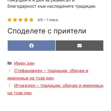
благодарност към наследените традиции.
5/5 - 1 гласа
Споделете с приятели
Share
Share
F
E
on
on
a
m
c
a
e
i
Категории
Имен ден
b
l
o
Стефановден – традиции, обичаи и
o
k
именници на този ден
Игнажден – традиции, обичаи и именници
на този ден