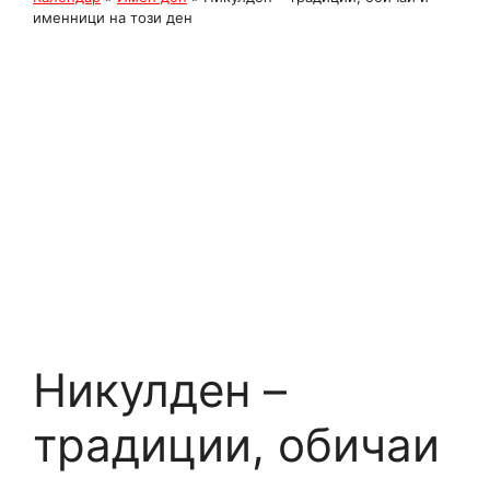
именници на този ден
Никулден –
традиции, обичаи