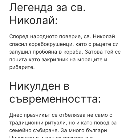
Легенда за св.
Николай:
Според народното поверие, св. Николай
спасил корабокрушенци, като с ръцете си
запушил пробойна в кораба. Затова той се
почита като закрилник на моряците и
рибарите.
Никулден в
съвременността:
Днес празникът се отбелязва не само с
традиционни ритуали, но и като повод за
семейно събиране. За много българи
Никулден е и ден за размисъл и