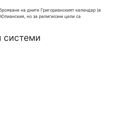
еброяване на дните Григорианският календар (в
л Юлианския, но за религиозни цели са
и системи