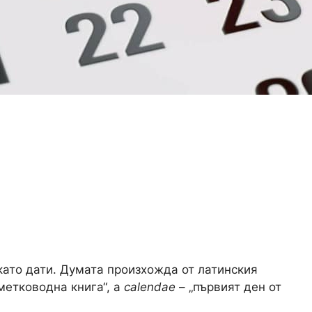
като дати. Думата произхожда от латинския
метководна книга“, а
calendae
– „първият ден от