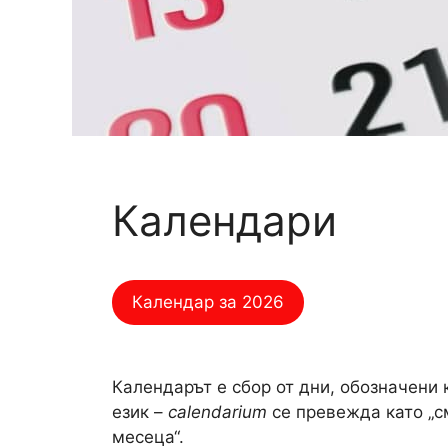
Календари
Календар за 2026
Календарът е сбор от дни, обозначени 
език –
calendarium
се превежда като „с
месеца“.